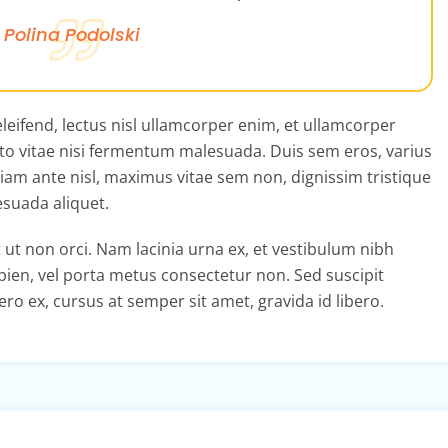
Polina Podolski
leifend, lectus nisl ullamcorper enim, et ullamcorper
sto vitae nisi fermentum malesuada. Duis sem eros, varius
 Etiam ante nisl, maximus vitae sem non, dignissim tristique
esuada aliquet.
 ut non orci. Nam lacinia urna ex, et vestibulum nibh
ien, vel porta metus consectetur non. Sed suscipit
ro ex, cursus at semper sit amet, gravida id libero.