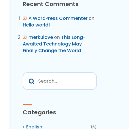
Recent Comments
A WordPress Commenter
on
Hello world!
merkulove
on
This Long-
Awaited Technology May
Finally Change the World
Categories
English
(6)