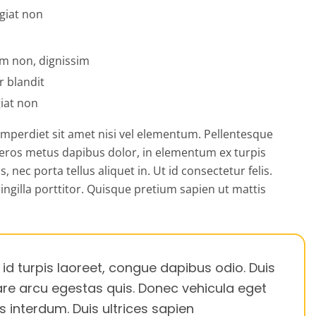
giat non
em non, dignissim
r blandit
giat non
 imperdiet sit amet nisi vel elementum. Pellentesque
, eros metus dapibus dolor, in elementum ex turpis
 nec porta tellus aliquet in. Ut id consectetur felis.
ingilla porttitor. Quisque pretium sapien ut mattis
 id turpis laoreet, congue dapibus odio. Duis
are arcu egestas quis. Donec vehicula eget
interdum. Duis ultrices sapien