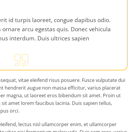
rit id turpis laoreet, congue dapibus odio.
a ornare arcu egestas quis. Donec vehicula
s interdum. Duis ultrices sapien
sequat, vitae eleifend risus posuere. Fusce vulputate dui
ent hendrerit augue non massa efficitur, varius placerat
r magna, ut laoreet eros bibendum sit amet. Proin ut
it amet lorem faucibus lacinia. Duis sapien tellus,
pus orci.
leifend, lectus nisl ullamcorper enim, et ullamcorper